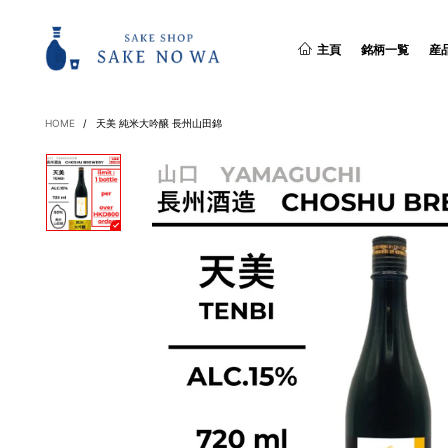
主頁
銘柄一覧
産
HOME
/
天美 純米大吟醸 長州山田錦