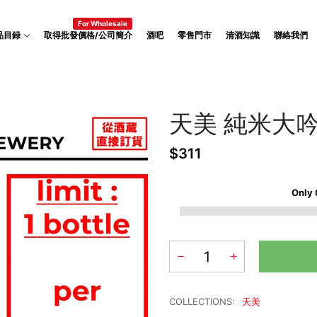
For Wholesale
品目録
取得批發價格/公司簡介
酒吧
零售門市
清酒知識
聯絡我們
天美 純米大
$311
Only
COLLECTIONS:
天美