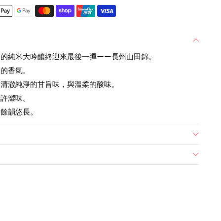
米的純米大吟釀終迎來最後一彈ーー長州山田錦。
味的香氣。
，清澈純淨的甘旨味，與溫柔的酸味。
少許澀味。
，餘韻悠長。