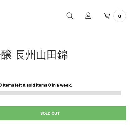
0
吟醸 長州山田錦
0
Items left & sold items
0
in a week.
SOLD OUT