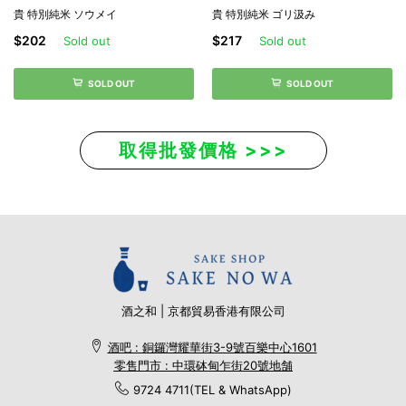
貴 特別純米 ソウメイ
貴 特別純米 ゴリ汲み
$202
$217
Sold out
Sold out
SOLD OUT
SOLD OUT
取得批發價格 >>>
酒之和 | 京都貿易香港有限公司
酒吧 : 銅鑼灣耀華街3-9號百樂中心1601
零售門市 : 中環砵甸乍街20號地舗
9724 4711(TEL & WhatsApp)