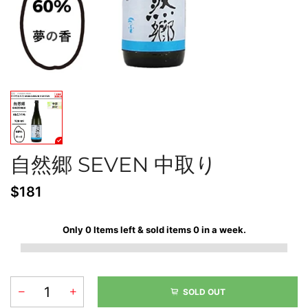
自然郷 SEVEN 中取り
$181
Only
0
Items left & sold items
0
in a week.
SOLD OUT