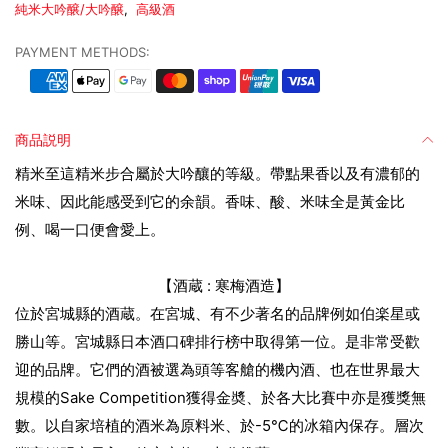
純米大吟醸/大吟醸
,
高級酒
PAYMENT METHODS:
商品説明
精米至這精米步合屬於大吟釀的等級。帶點果香以及有濃郁的
米味、因此能感受到它的余韻。香味、酸、米味全是黃金比
例、喝一口便會愛上。
【酒蔵 : 寒梅酒造】
位於宮城縣的酒蔵。在宮城、有不少著名的品牌例如伯楽星或
勝山等。宮城縣日本酒口碑排行榜中取得第一位。是非常受歡
迎的品牌。它們的酒被選為頭等客艙的機內酒、也在世界最大
規模的Sake Competition獲得金奬、於各大比賽中亦是獲獎無
數。以自家培植的酒米為原料米、於-5℃的冰箱內保存。層次