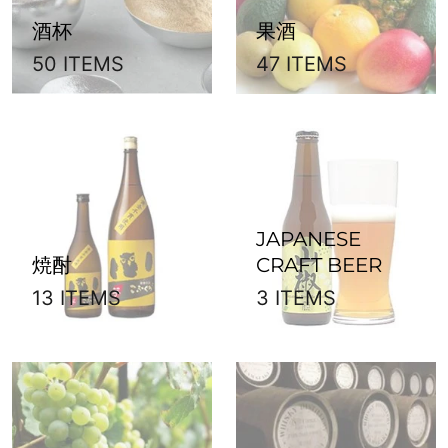
酒杯
果酒
50 ITEMS
47 ITEMS
JAPANESE
焼酎
CRAFT BEER
13 ITEMS
3 ITEMS