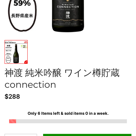
神渡 純米吟醸 ワイン樽貯蔵
connection
$288
Only
6
Items left & sold items
0
in a week.