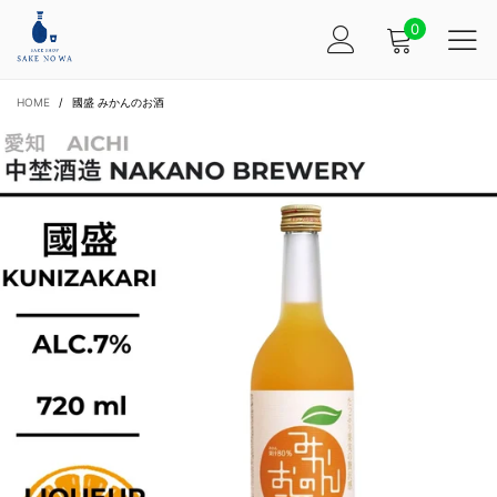
0
HOME
/
國盛 みかんのお酒