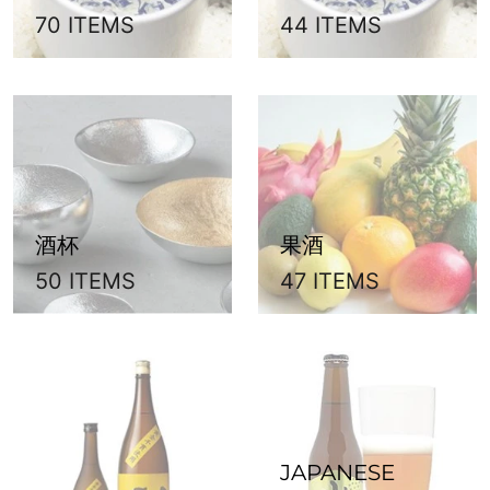
70 ITEMS
44 ITEMS
酒杯
果酒
50 ITEMS
47 ITEMS
JAPANESE