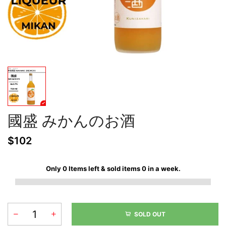
國盛 みかんのお酒
$102
Only
0
Items left & sold items
0
in a week.
SOLD OUT