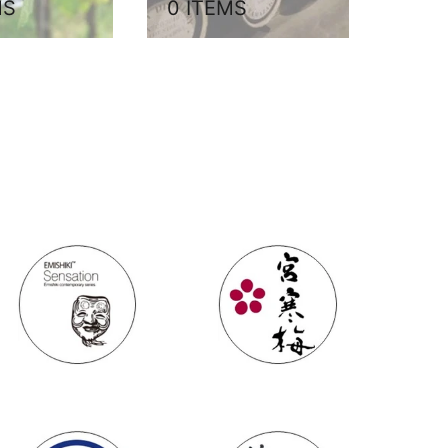
MS
0 ITEMS