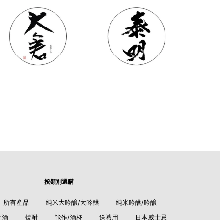
按類別選購
所有產品
純米大吟醸/大吟醸
純米吟醸/吟醸
生酒
焼酎
能作/酒杯
送禮用
日本威士忌