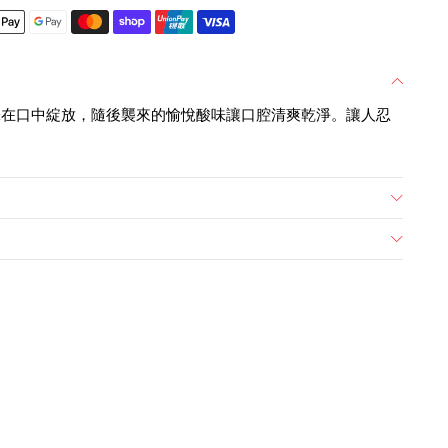
味在口中綻放，隨後襲來的愉悅酸味讓口腔清爽乾淨。讓人忍