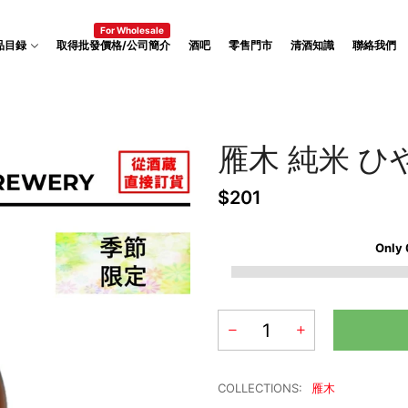
For Wholesale
品目録
取得批發價格/公司簡介
酒吧
零售門市
清酒知識
聯絡我們
雁木 純米 
$201
Only
COLLECTIONS:
雁木