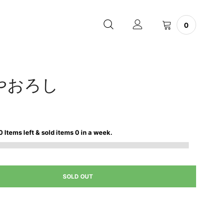
0
ひやおろし
0
Items left & sold items
0
in a week.
SOLD OUT