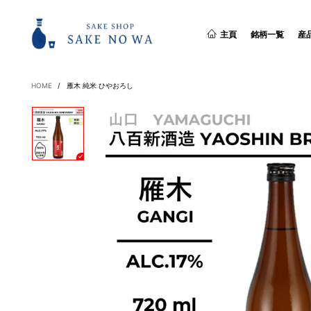
主頁
銘柄一覧
産
HOME
/
雁木 純米 ひやおろし