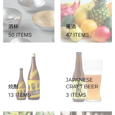
酒杯
果酒
50 ITEMS
47 ITEMS
JAPANESE
焼酎
CRAFT BEER
13 ITEMS
3 ITEMS