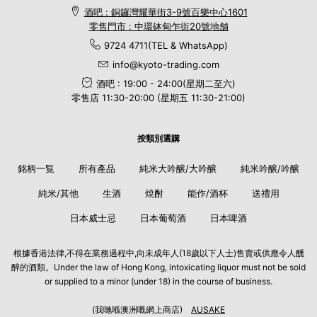
酒吧 : 銅鑼灣耀華街3-9號百樂中心1601
零售門市 : 中環砵甸乍街20號地舗
9724 4711(TEL & WhatsApp)
info@kyoto-trading.com
酒吧 : 19:00 - 24:00(星期二至六)
零售店 11:30-20:00 (星期五 11:30-21:00)
按類別選購
銘柄一覧
所有產品
純米大吟醸/大吟醸
純米吟醸/吟醸
純米/其他
生酒
焼酎
能作/酒杯
送禮用
日本威士忌
日本葡萄酒
日本啤酒
根據香港法律,不得在業務過程中,向未成年人(18歲以下人士)售賣或供應令人醺
醉的酒類。Under the law of Hong Kong, intoxicating liquor must not be sold
or supplied to a minor (under 18) in the course of business.
(我哋喺澳洲嘅網上商店)
AUSAKE