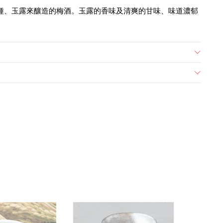
品種、玉露來釀造的梅酒。玉露的香味及清爽的甘味、味道濃郁