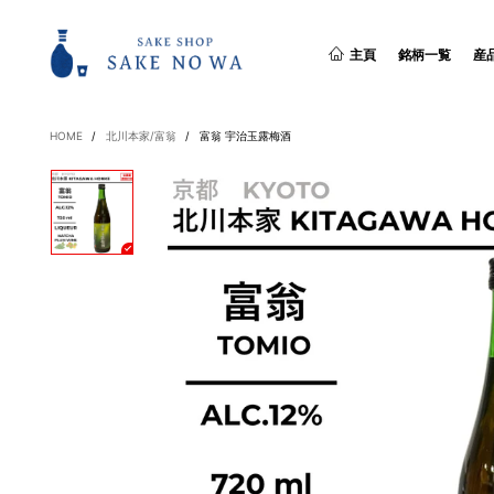
主頁
銘柄一覧
産
HOME
/
北川本家/富翁
/
富翁 宇治玉露梅酒