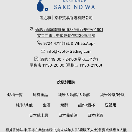
酒之和 | 京都貿易香港有限公司
酒吧 : 銅鑼灣耀華街3-9號百樂中心1601
零售門市 : 中環砵甸乍街20號地舗
9724 4711(TEL & WhatsApp)
info@kyoto-trading.com
酒吧 : 19:00 - 24:00(星期二至六)
零售店 11:30-20:00 (星期五 11:30-21:00)
按類別選購
銘柄一覧
所有產品
純米大吟醸/大吟醸
純米吟醸/吟醸
純米/其他
生酒
焼酎
能作/酒杯
送禮用
日本威士忌
日本葡萄酒
日本啤酒
根據香港法律,不得在業務過程中,向未成年人(18歲以下人士)售賣或供應令人醺