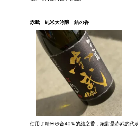
赤武 純米大吟醸 結の香
使用了精米步合40％的結之香，絕對是赤武的代