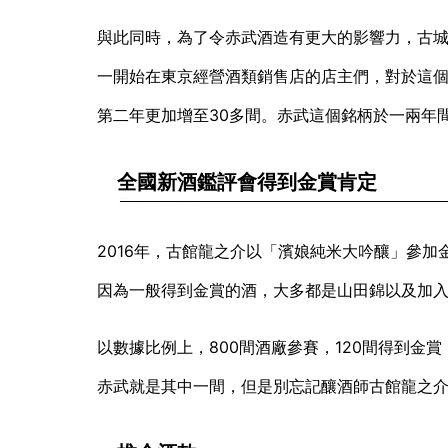
與此同時，為了令赤武酒造有更大的影響力，
古
一開始在東京經營酒類銷售店的店主們，對於這個
第二年更加增至30多間。赤武這個銘柄於一兩年
全國新酒鑑評會得到金賞肯定
2016年，古館龍之介以「濱娘純米大吟釀」參加
因為一般得到金賞的酒，大多都是山田錦以及加
以數據比例上，800間酒廠參賽，120間得到金
赤武就是其中一間，但是別忘記釀酒師古館龍之