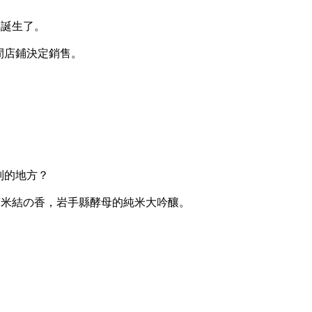
便誕生了。
間店鋪決定銷售。
別的地方？
酒米結の香，岩手縣酵母的純米大吟釀。