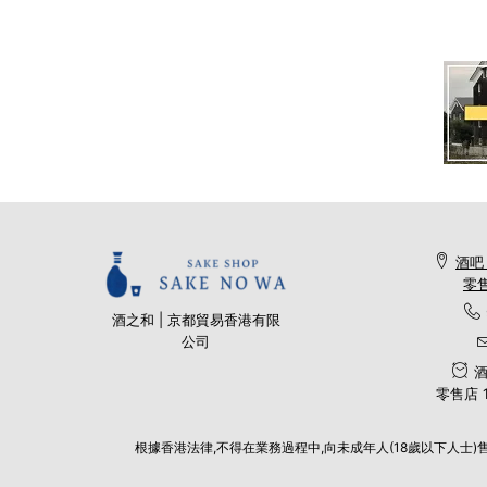
酒吧
零售
酒之和 | 京都貿易香港有限
公司
酒
零售店 11
根據香港法律,不得在業務過程中,向未成年人(18歲以下人士)售賣或供應令人醺醉的酒類。Und