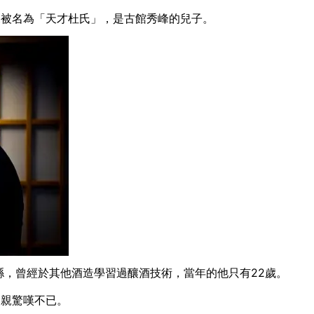
來被名為「天才杜氏」，是古館秀峰的兒子。
縣，
曾經於其他酒造學習過釀酒技術，當年的他只有22歲。
父親驚嘆不已。