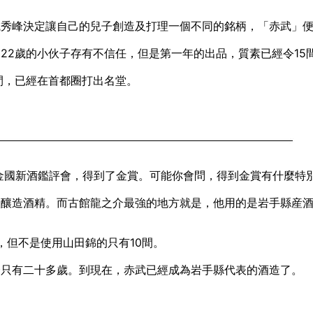
城秀峰決定讓自己的兒子創造及打理一個不同的銘柄，
「赤武」
22歲的小伙子存有不信任，
但是第一年的出品，質素已經令15
間，已經在首都圈打出名堂。
金國新酒鑑評會，
得到了金賞。可能你會問，得到金賞有什麼特
入釀造酒精。
而古館龍之介最強的地方就是，他用的是岩手縣産
賞，但不是使用山田錦的只有10間。
介只有二十多歲。
到現在，赤武已經成為岩手縣代表的酒造了。