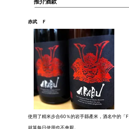
推介酒款
赤武 Ｆ
使用了精米步合60％的岩手縣產米，
酒名中的「F」
就算每日使用也不會厭。