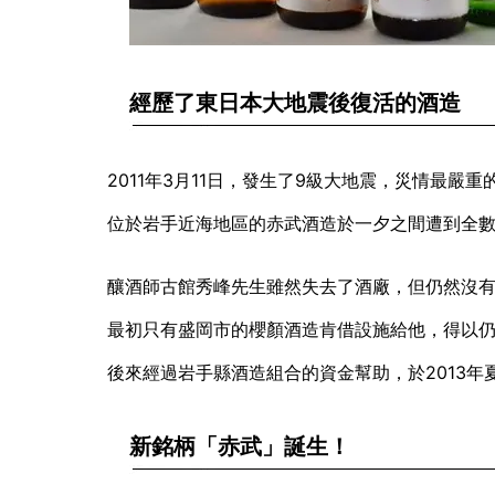
經歷了東日本大地震後復活的酒造
2011年3月11日，發生了9級大地震，災情最
位於岩手近海地區的赤武酒造於一夕之間遭到全
釀酒師古館秀峰先生雖然失去了酒廠，但仍然沒
最初只有盛岡市的櫻顏酒造肯借設施給他，得以
後來經過岩手縣酒造組合的資金幫助，於2013
新銘柄「赤武」誕生！