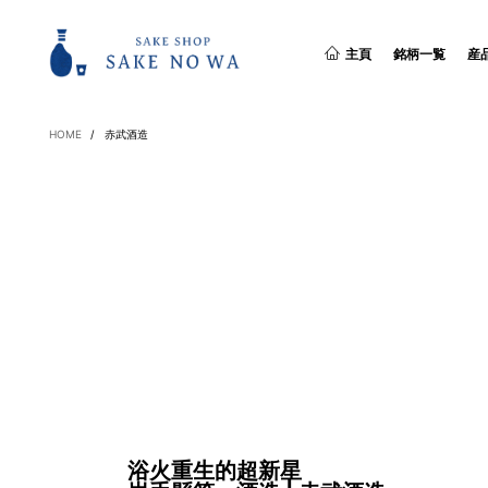
主頁
銘柄一覧
産
HOME
/
赤武酒造
浴火重生的超新星