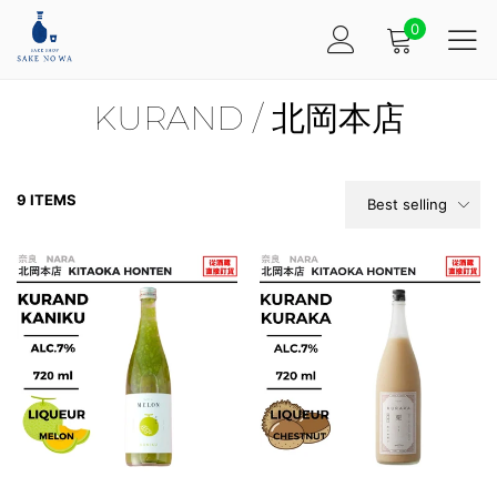
0
KURAND / 北岡本店
9 ITEMS
Best selling