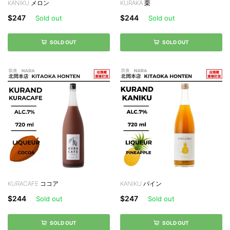
KANIKU メロン
KURAKA 栗
$247
$244
Sold out
Sold out
SOLD OUT
SOLD OUT
KURACAFE ココア
KANIKU パイン
$244
$247
Sold out
Sold out
SOLD OUT
SOLD OUT