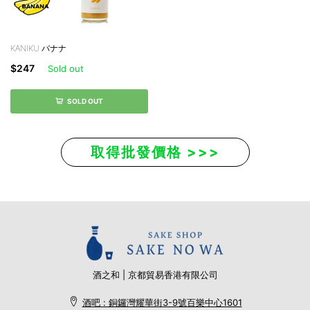
KANIKU バナナ
$247
Sold out
SOLD OUT
取得批發價格 >>>
酒之和 | 京都貿易香港有限公司
酒吧 : 銅鑼灣耀華街3-9號百樂中心1601